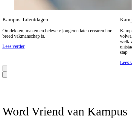
Kampus Talentdagen
Kampu
Ontdekken, maken en beleven: jongeren laten ervaren hoe
Kampus
breed vakmanschap is.
volwass
welk va
Lees verder
ontstaa
stap.
Lees v
Word Vriend van Kampus